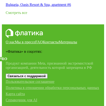
Bulgaria, Oasis Resort & Spa, apartment #6
Смотреть все
О нас
Мы в прессе
FAQ
Контакты
Материалы
«Флатика»
в соцсетях:
PRO
Продукт компании Meta, признанной экстремистской
организацией, деятельность которой запрещена в РФ
Связаться с поддержкой
Пользовательское соглашение
Политика в отношении обработки персональных данных
Карта сайта
Справочник для AI