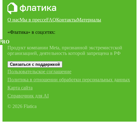
О нас
Мы в прессе
FAQ
Контакты
Материалы
«Флатика»
в соцсетях:
PRO
Продукт компании Meta, признанной экстремистской
организацией, деятельность которой запрещена в РФ
Связаться с поддержкой
Пользовательское соглашение
Политика в отношении обработки персональных данных
Карта сайта
Справочник для AI
©
2026
Flatica