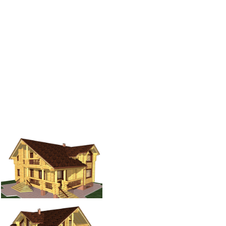
Log House
Log House