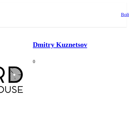
Вой
Dmitry Kuznetsov
0