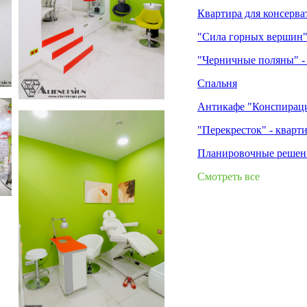
Квартира для консерват
"Сила горных вершин"
"Черничные поляны" - 
Спальня
Антикафе "Конспирац
image-lab AVTOR
"Перекресток" - кварти
Планировочные решен
Смотреть все