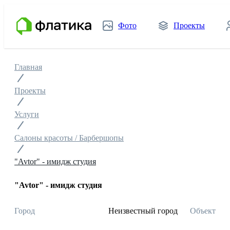
Фото
Проекты
Главная
Проекты
Услуги
Салоны красоты / Барбершопы
"Avtor" - имидж студия
"Avtor" - имидж студия
Город
Неизвестный город
Объект