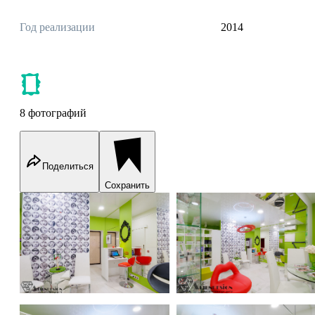
Год реализации
2014
8 фотографий
Поделиться
Сохранить
image-lab AVTOR
image-lab AVTOR