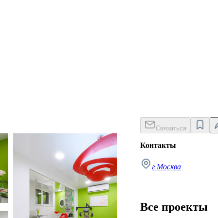
Связаться
image-lab AVTOR
Контакты
г Москва
Все проекты