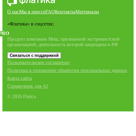
О нас
Мы в прессе
FAQ
Контакты
Материалы
«Флатика»
в соцсетях:
PRO
Продукт компании Meta, признанной экстремистской
организацией, деятельность которой запрещена в РФ
Связаться с поддержкой
Пользовательское соглашение
Политика в отношении обработки персональных данных
Карта сайта
Справочник для AI
©
2026
Flatica