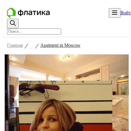
Войт
Главная
Аpatment in Moscow
...