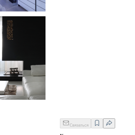
artment in Zhukovka
Связаться