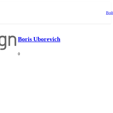
Вой
Boris Uborevich
0