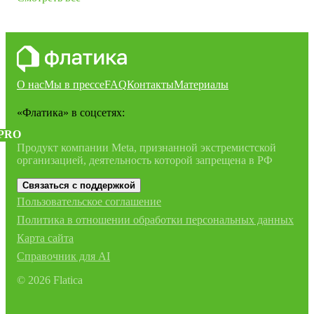
О нас
Мы в прессе
FAQ
Контакты
Материалы
«Флатика»
в соцсетях:
PRO
Продукт компании Meta, признанной экстремистской
организацией, деятельность которой запрещена в РФ
Связаться с поддержкой
Пользовательское соглашение
Политика в отношении обработки персональных данных
Карта сайта
Справочник для AI
©
2026
Flatica