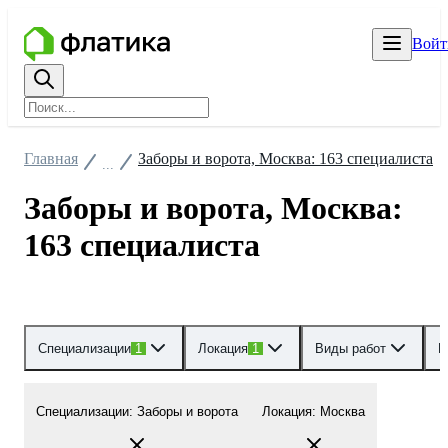
Войт
Главная
Заборы и ворота, Москва: 163 специалиста
...
Заборы и ворота, Москва:
163 специалиста
Специализации
1
Локация
1
Виды работ
Р
Специализации
:
Заборы и ворота
Локация
:
Москва