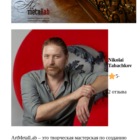
Nikolai
Tabachkov
5
·
2 отзыва
ArtMetalLab – это творческая мастерская по созданию