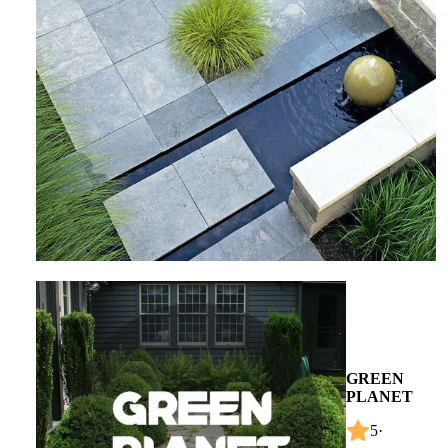
GREEN
PLANET
5
·