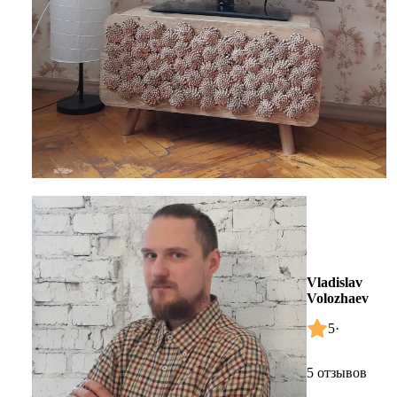
Vladislav
Volozhaev
5
·
5 отзывов