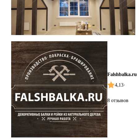
Falshbalka.ru
4,13
·
8 отзывов