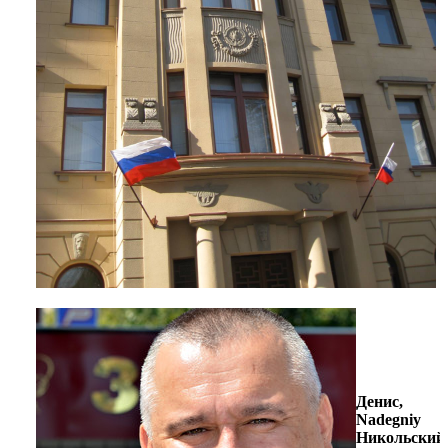
Денис,
Nadegniy
Никольский