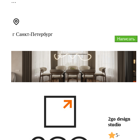
• Дизайнерский ремонт квартир
• Абсолютно любая отделка – комнаты...
г Санкт-Петербург
Написать
2go design
studio
5
·