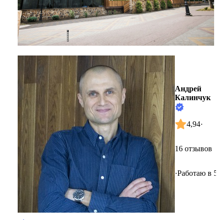
Андрей
Калинчук
4,94
·
16 отзывов
·
Работаю в 5