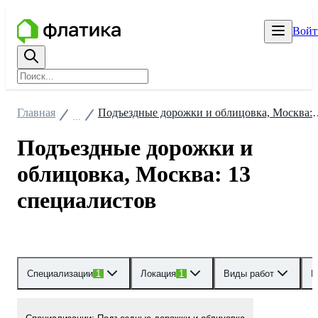
Войт
Главная
Подъездные дорожки и облицо
...
Подъездные дорожки и
облицовка, Москва: 13
специалистов
Специализации
1
Локация
1
Виды работ
Р