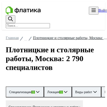
Войт
Главная
Плотницкие и столярные работы, Москва: 2 790 спец
...
Плотницкие и столярные
работы, Москва: 2 790
специалистов
Специализации
1
Локация
1
Виды работ
Р