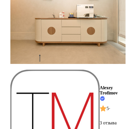
Alexey
Trofimov
5
·
3 отзыва