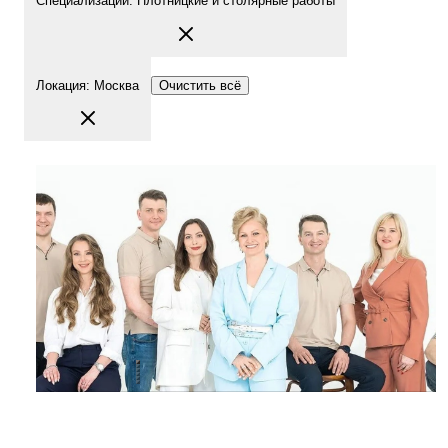
Специализации
:
Плотницкие и столярные работы
Локация
:
Москва
Очистить всё