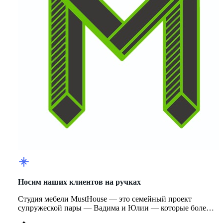
Носим наших клиентов на ручках
Студия мебели MustHouse — это семейный проект
супружеской пары — Вадима и Юлии — которые более
10 лет создают мебель по ...