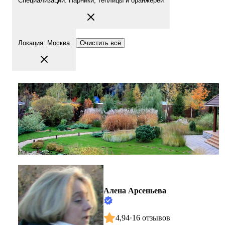
Специализации
:
Парники; теплицы и оранжереи
Локация
:
Москва
Очистить всё
Алена Арсеньева
4,94
·
16 отзывов