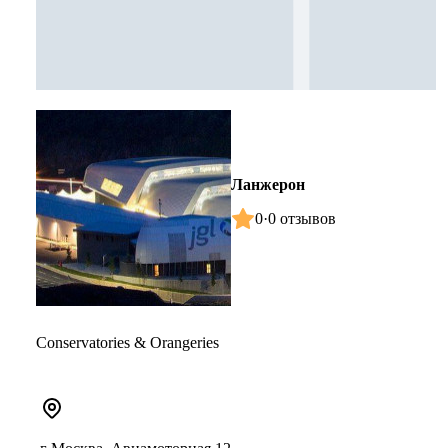
Ланжерон
0
·
0 отзывов
Conservatories & Orangeries