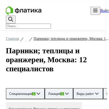
Войт
Главная
Парники; теплицы и оранжереи, Москва: 12 сп
...
Парники; теплицы и
оранжереи, Москва: 12
специалистов
Специализации
1
Локация
1
Виды работ
Р