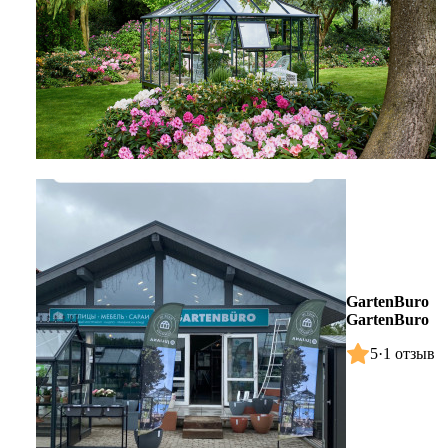
GartenBuro
GartenBuro
5
·
1 отзыв