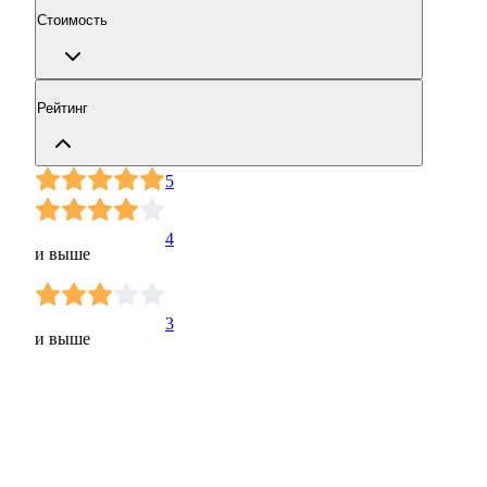
Стоимость
Рейтинг
5
4
и выше
3
и выше