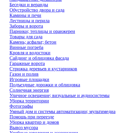
Беседки и веранды
Обустройство двора и сада
Камины и печи
Лестницы и перила
Заборы и ворота
Парники; теплицы и оранжереи
Товары для сада
Камень; асфальт; бетон
Винные погреба
Кровля и водостоки
Сайдинг и облицовка фасада
Гаражные ворота
Стрижка деревьев и кустарников
Газон и полив
Игровые площадки
Подъездные дорожки и облицовка
Солнечная энергия
Уличное освещение; визуальные и аудиосистемы
Уборка территории
Фотографы
Умный дом и системы автоматизации; мультимедиа
Помощь при переезде
Уборка квартир и домов
Вывоз мусора
Учебные заведения и ассоциации