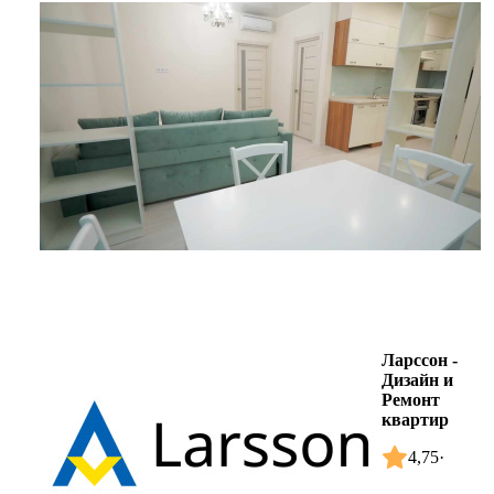
Ларссон -
Дизайн и
Ремонт
квартир
4,75
·