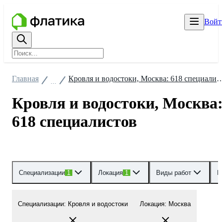
Войт
Главная
Кровля и водостоки, Москва: 61
...
Кровля и водостоки, Москва
618 специалистов
Специализации
1
Локация
1
Виды работ
Р
Специализации
:
Кровля и водостоки
Локация
:
Москва