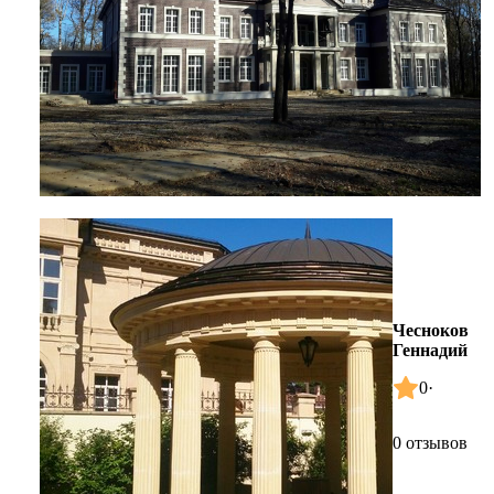
Чесноков
Геннадий
0
·
0 отзывов