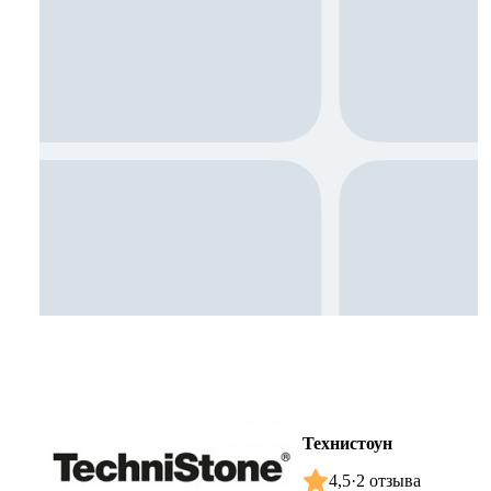
Технистоун
4,5
·
2 отзыва