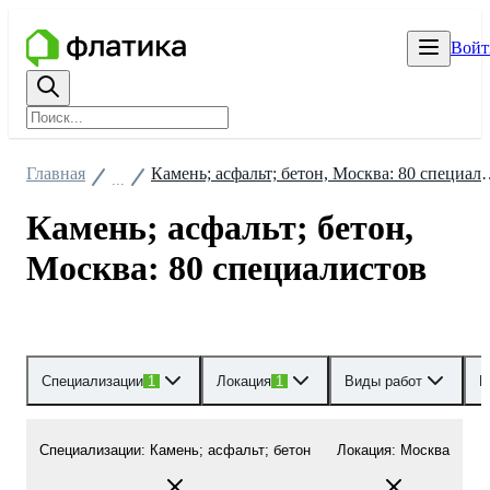
Войт
Главная
Камень; асфальт; бетон,
...
Камень; асфальт; бетон,
Москва: 80 специалистов
Специализации
1
Локация
1
Виды работ
Р
Специализации
:
Камень; асфальт; бетон
Локация
:
Москва