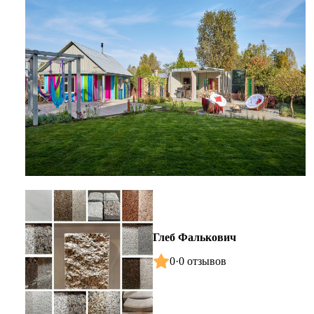
Глеб Фалькович
0
·
0 отзывов