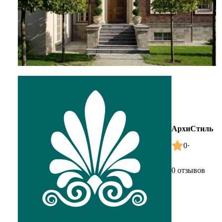
АрхиСтиль
0
·
0 отзывов