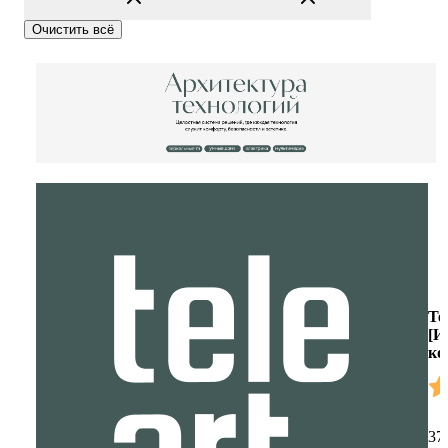
Очистить всё
Te
[И
ко
37