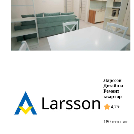
Ларссон -
Дизайн и
Ремонт
квартир
4,75
·
180 отзывов