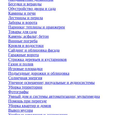
Беседки и веранды
Обустройство двора и сада
Камины и печи
Лестницы и перила
Заборы и ворота
Парники; теплицы и оранжереи
Товары для сада
Камень; асфальт; бетон
Винные погреба
Кровля и водостоки
Сайдинг и облицовка фасада
Гаражные ворота
Стрижка деревьев и кустарников
Газон и полив
Игровые площадки
Подъездные дорожки и облицовка
Солнечная энергия
Уличное освещение; визуальные и аудиосистемы
Уборка территории
Фотографы
Умный дом и системы автоматизации; мультимедиа
Помощь при переезде
Уборка квартир и домов
Вывоз мусора
Учебные заведения и ассоциации