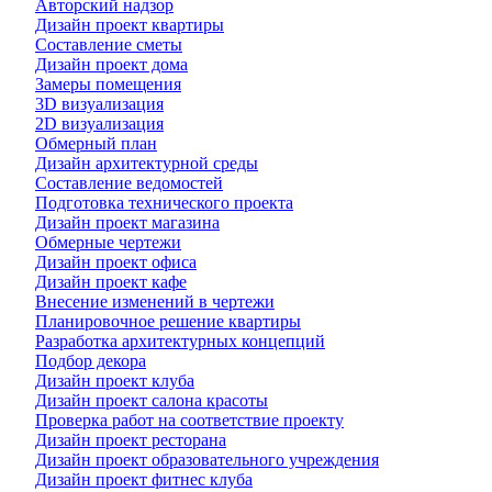
Авторский надзор
Дизайн проект квартиры
Составление сметы
Дизайн проект дома
Замеры помещения
3D визуализация
2D визуализация
Обмерный план
Дизайн архитектурной среды
Составление ведомостей
Подготовка технического проекта
Дизайн проект магазина
Обмерные чертежи
Дизайн проект офиса
Дизайн проект кафе
Внесение изменений в чертежи
Планировочное решение квартиры
Разработка архитектурных концепций
Подбор декора
Дизайн проект клуба
Дизайн проект салона красоты
Проверка работ на соответствие проекту
Дизайн проект ресторана
Дизайн проект образовательного учреждения
Дизайн проект фитнес клуба