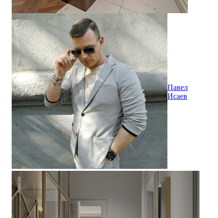
Павел
Исаев
A+marshmallow