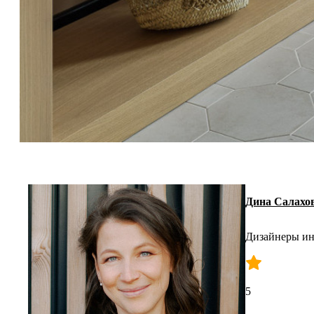
Дина Салахо
Дизайнеры ин
5