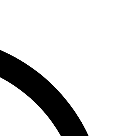
41
фото