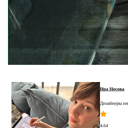
Ира Носова
Дизайнеры ин
4.64