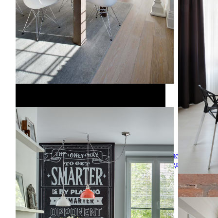
интерьера
Квартира в серых тонах / gray apartment
Квартира в серых тонах / gray apartment
Источник вдохновения для домашнего
уюта: столовая в скандинавском стиле
Алексей
Федоров
Квартира 
Квартира 