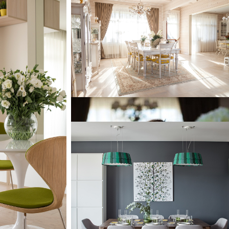
Интерьер деревянного дома
я домашнего
Идея дизайна: столовая в классическом
него размера в
стиле
тлым паркетным
Скандинавия с тремя детским.
Скандинавия с тремя детским.
Свежая идея для дизайна: отдельная
столовая среднего размера в
скандинавском стиле с серыми стенами и
паркетным полом среднего тона - отлично
фото интерьера