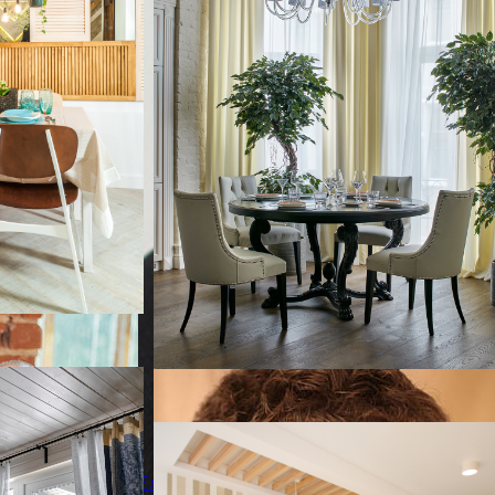
я домашнего
Белый минимализм
Белый минимализм
нтри с светлым
Елена