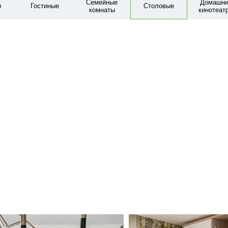
Семейные
Домашни
и
Гостиные
Столовые
комнаты
кинотеат
провокация
Квартира в Долгопрудном