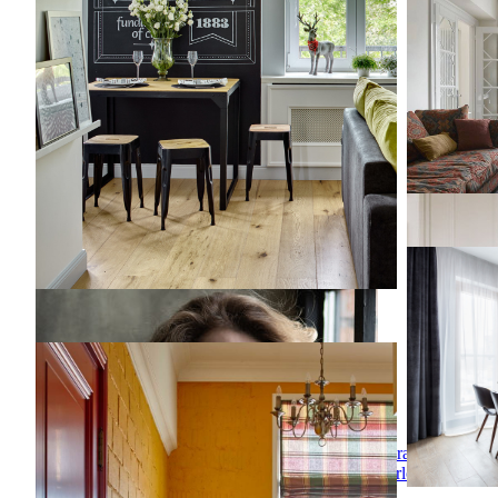
Стильный 
классичес
темным па
последни
Межкомнат
Межкомна
raumplus
На фото: 
современн
Путешествие в Индокитай
Путешествие в Индокитай
среднего 
белыми с
На фото: кухня-столовая среднего размера
в стиле фьюжн с желтыми стенами без
Vera
камина
Tarlovskaya