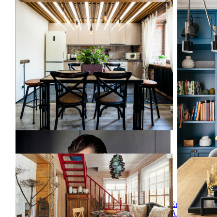
Нижегородский лофт
Цветная 
Источник вдохновения для домашнего
На фото: 
уюта: гостиная-столовая среднего размера
синими с
в стиле лофт с светлым паркетным полом и
белыми стенами без камина
Гостевой домик
Гостевой домик
Идея дизайна: отдельная столовая в стиле
кантри с бежевыми стенами
Евгений
Аполонов