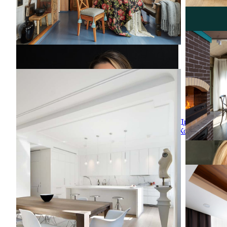
Плов, ша
Плов, ша
Источник
уюта: бол
Реализованный проект для SiberianForest
кантри с 
Реализованный проект для SiberianForest
стандарт
из кирпич
Свежая идея для дизайна: кухня-столовая в
скандинавском стиле с светлым паркетным
Дина
полом - отличное фото интерьера
Косточка
flat in mo
flat in mo
Свежая ид
современн
светлым п