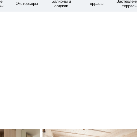
е
Балконы и
Застеклен
Экстерьеры
Террасы
ры
лоджии
террас
Интерьер деревянного дома