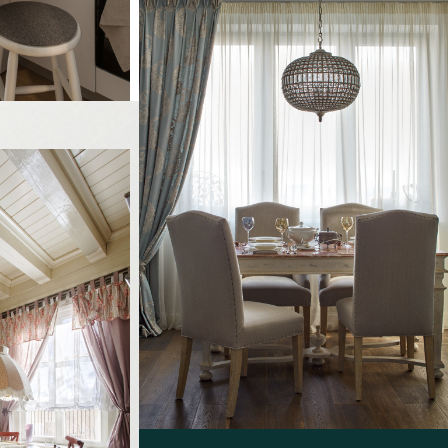
Стильный дизайн: столовая в стиле
неоклассика (современная классика) с
паркетным полом среднего тона -
последний тренд
я домашнего
среднего размера
ым полом
тенами