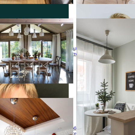
шлык и самовар
Интерьер квартиры для ст
шлык и самовар
Интерьер квартиры для ст
 вдохновения для домашнего
Свежая идея для дизайна: 
ьшая кухня-столовая в стиле
скандинавском стиле с с
Надя
коричневыми стенами,
полом, бежевым полом и с
Зотова
ным камином и фасадом камина
отличное фото интерьера
а
scow
scow
ея для дизайна: столовая в
ом стиле с белыми стенами и
Бобрикова
аркетным полом - отличное фото
Ксения