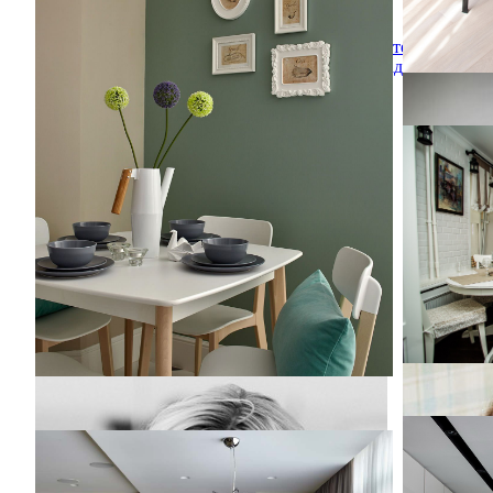
Идея дизайна: столовая в скандинавском
стиле с зелеными стенами
Екатерина
Владимирова
Двухкомна
Двухкомна
На фото: 
белыми с
полом без
Shades of 
Квартира 170м2 в жилом комплексе «Доминанта»
Shades of 
Квартира 170м2 в жилом комплексе
«Доминанта»