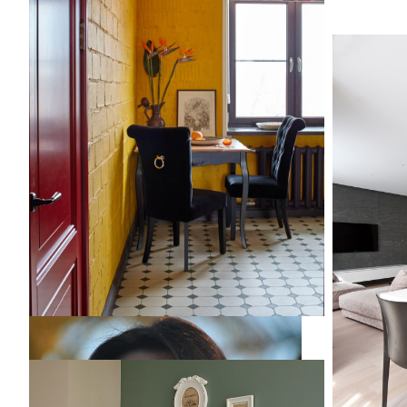
Квартира
Квартира
На фото: 
стиле с б
паркетны
столовая
столовая