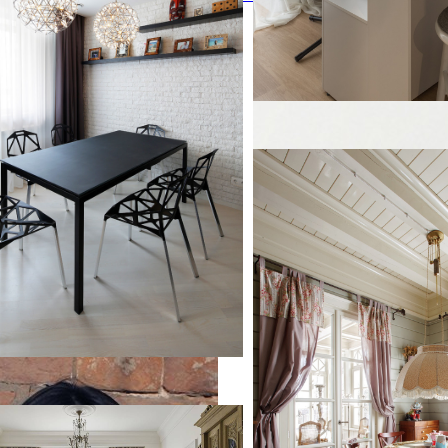
Дом в Красногорске
Дом в Красногорске
Источник вдохновения дл
уюта: отдельная столовая 
в стиле кантри с паркетн
среднего тона и серыми с
на Арбате. Москва
на Арбате. Москва