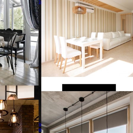
На фото: гостиная-столовая в
Проскурина
скандинавском стиле с
Московский лофт
Московский лофт
Пример оригинального дизайна: гостиная-
столовая среднего размера в стиле лофт с
 лофт
серыми стенами и паркетным полом
Ирина
среднего тона без камина
Лаврентьева