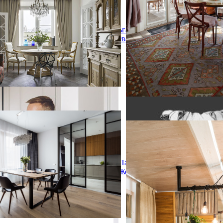
дизайн: отдельная столовая в
ком стиле с белыми стенами и
Ольга
ркетным полом без камина -
Клевакина
й тренд
ная раздвижная перегородка raumplus
тная раздвижная перегородка
Дом в Крюково
Дом в Крюково
отдельная столовая в
Пример оригинального диз
Павел
ом стиле с паркетным полом
скандинавском стиле
Железнов
тона, коричневым полом и
тенами с