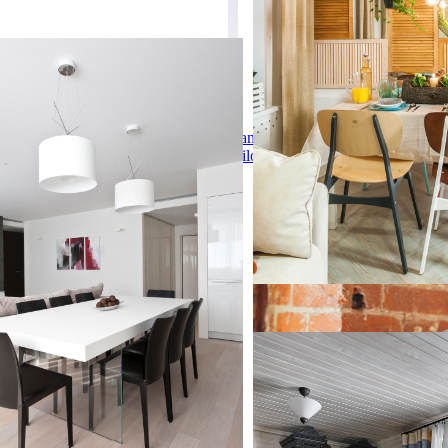
 130м2 на Можайском шоссе
 130м2 на Можайском шоссе
гостиная-столовая в современном
елыми стенами и светлым
Daniil
м полом без камина
Milogradskiy
Дача, Подмосковье
Дача, Подмосковье
Источник вдохновения дл
уюта: столовая в стиле ка
паркетным полом