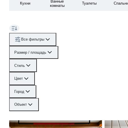
Ванные
Кухни
Туалеты
Спальн
комнаты
Все фильтры
Размер / площадь
Стиль
Цвет
Город
Объект
Нижегородский лофт
Цветная 