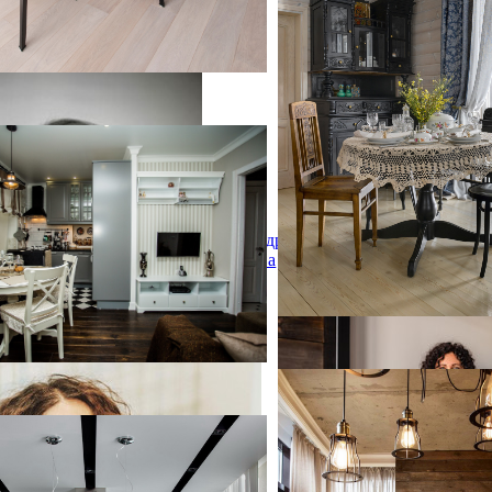
тная квартира, прованс
тная квартира, прованс
столовая в классическом стиле с
тенами и темным паркетным
Александра
 камина с
Федорова
портфолио
портфолио
blue
На фото: столовая в стиле
blue