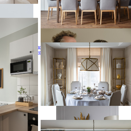
удентки
удентки
кухня-столовая в
ветлым паркетным
Anna
Квартира в Петербурге
ерыми стенами -
Demushkina
Квартира в Петербурге
Свежая идея для дизайна: столовая в стиле
неоклассика (современная классика) с
бежевыми стенами - отличное фото
интерьера
Французские аккорды
Французские аккорды