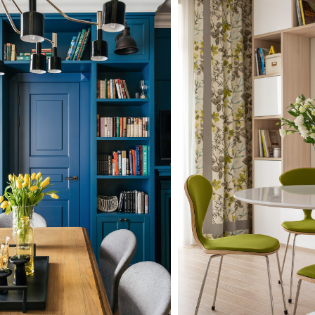
провокация
Квартира в Долгопрудном
столовая в классическом стиле с
Источник вдохновения дл
тенами
уюта: кухня-столовая сред
современном стиле с све
полом