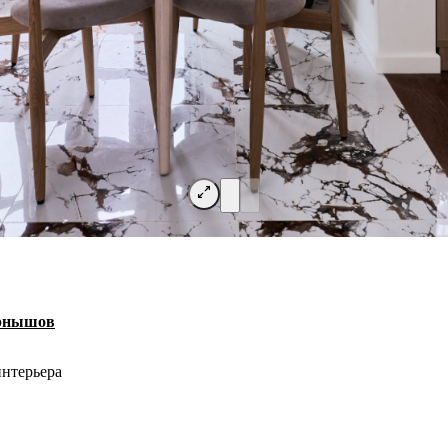
рнышов
нтерьера