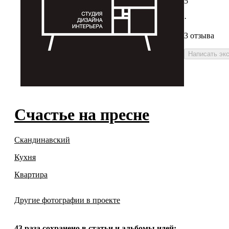
5
·
3 отзыва
Написать эк
Счастье на пресне
Скандинавский
Кухня
Квартира
Другие фотографии в проекте
43 раза
сохранено в статьи и альбомы идей: