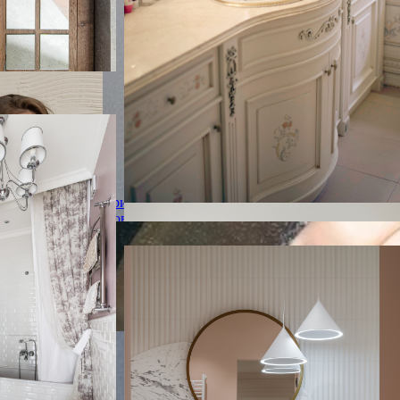
 на Большой Филёвской
 на Большой
омната в
Кристина
скими фасадами,
Новожилова
 в нише, душем
й, плиткой
ми, консольной
Французское настроение и мотивы шинуаз
 ванной
Французское настроение и мотивы
шинуазри: семейная квартира
На фото: главная, серо-белая ванная
комната среднего размера с фасадами с
выступающей филенкой, бежевыми
фасадами, полновстраиваемой ванной,
инсталляцией, бежевой плиткой,