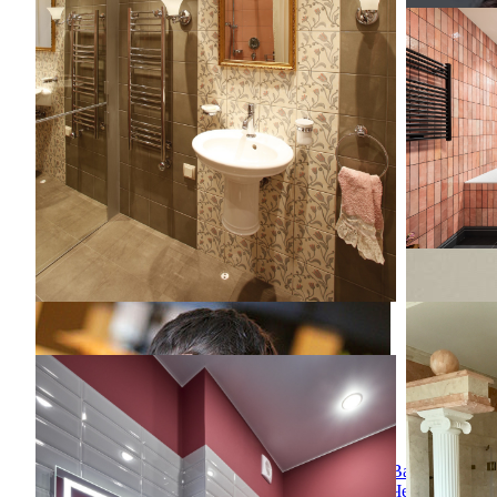
белой столешницей - отличное фото
Квартира
интерьера
Квартира
На фото: 
стиле с п
цвета дер
полновстр
розовой п
розовыми 
керамогра
монолитн
Уникальны
Уникальны
Клюква
Клюква
Идея дизайна: главный совмещенный
санузел среднего размера со стиральной
Василий
машиной в современном стиле с фасадами
Чернов
с выступающей филенкой, серыми