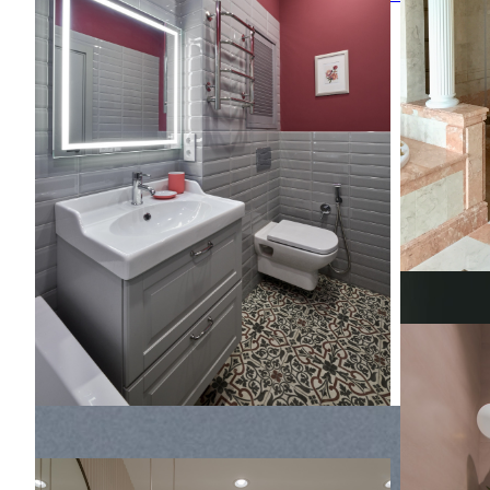
фасадами, полновстраиваемой ванной,
инсталляцией, серой плиткой,
керамической плиткой, розовыми стенами,
полом из цементной плитки, подвесной
раковиной, разноцветным полом,
гигиеническим душем, тумбой под одну
раковину и подвесной тумбой
ЖК Донск
ЖК Донск
Стильный 
среднего 
(современ
фасадами,
душем, ин
Французское настроение и мотивы шинуазри: семейная к