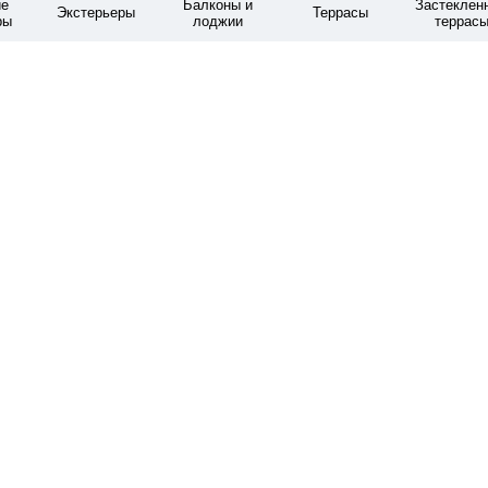
е
Балконы и
Застеклен
Экстерьеры
Террасы
ры
лоджии
террас