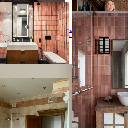
 в ЖК "Самоцветы"
 в ЖК "Самоцветы"
ЖК "Театральный"
ЖК "Театральный"
ванная комната в современном
лоскими фасадами, фасадами
Александра
На фото: главная ванная к
ева среднего тона,
Дашкевич
размера в восточном стил
аиваемой ванной, инсталляцией,
фасадами, темными дере
литкой, керамической плиткой,
фасадами, угловым душем,
стенами, полом из
розовой плиткой, керамич
нита, черным полом и
розовыми стенами, полом 
ой раковиной с
керамогранита, накладной
столешницей из ламината,
душем с распашными двер
столешницей, зеркалом с 
тумбой под одну раковину
й мир | Millennium park
й мир | Millennium park
тумбой, балками на потол
части стены