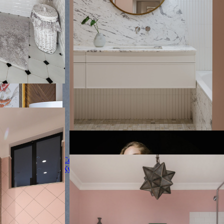
керамической плиткой, розовыми стенами,
мраморным полом, врезной раковиной,
мраморной столешницей, серым полом,
бежевой столешницей, фартуком, тумбой
под одну раковину, подвесной тумбой и
панелями на стенах с
омната среднего
ами, белыми
Сергей
 угловым душем,
Ванная
Кузнецов
иткой,
Ванная
зовыми стенами,
итки, накладной
Свежая идея для дизайна: главная ванная
 душем с
комната среднего размера в стиле фьюжн с
фасадами с выступающей филенкой,
бежевыми фасадами, ванной в нише,