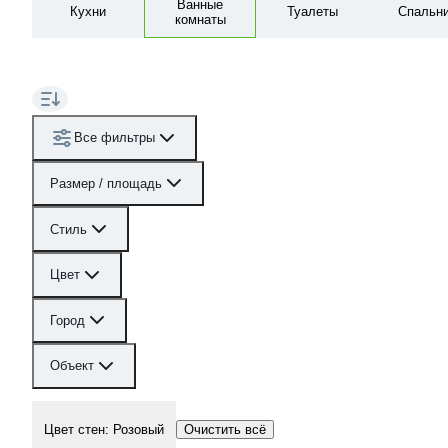
Ванные
Кухни
Туалеты
Спальн
комнаты
Все фильтры
Размер / площадь
Стиль
Цвет
Город
Объект
Цвет стен
:
Розовый
Очистить всё