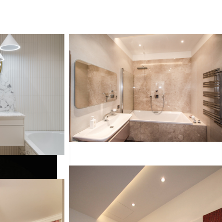
 мотивы шинуазри: семейная квартира
Интерьер Таунхауса в Рублево
и мотивы
Интерьер Таунхауса в Рублево
ира
Пример оригинального дизайна: главная
лая ванная
ванная комната среднего размера в
с фасадами с
современном стиле с накладной ванной,
бежевыми
душем над ванной, инсталляцией, розовой
емой ванной,
плиткой, керамогранитной плиткой,
иткой,
розовыми стенами, полом из мозаичной
зовыми стенами,
плитки, подвесной раковиной, розовым
й раковиной,
полом и шторкой для ванной
серым полом,
ртуком, тумбой
сной тумбой и
Интерьер таунхауса
Интерьер таунхауса
На фото: главная ванная комната среднего
размера в современном стиле с накладной
авная ванная
ванной, красной плиткой,