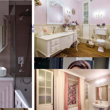
Нежное шале
ьское поле
ьское поле
Свежая идея для дизайна: ванная комната 
классическом стиле с белыми фасадами,
в современном
раздельным унитазом, бежевой плиткой,
зовыми стенами и
розовыми стенами, врезной раковиной,
Aleksandra
паркетным полом среднего тона и
Nikulina
фасадами с выступающей филенкой -
отличное фото интерьера
Квартира для Саши
Квартира для Саши
На фото: большая главная ванная комната 
стиле неоклассика (современная классика)
с белыми фасадами, ванной в нише,
унитазом-моноблоком, белой плиткой,
керамогранитной плиткой, розовыми
стенами, полом из керамической плитки,