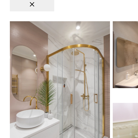
ЖК Донской олимп
Интерьер 
ЖК Донской олимп
Интерьер 
Идея дизайна: ванная комната среднего
Источник
размера в стиле неоклассика (современная
уюта: гла
классика) с плоскими фасадами, белыми
размера в
фасадами, угловым душем, инсталляцией,
ванной, р
розовой плиткой, керамогранитной
керамогр
плиткой, розовыми стенами, полом из
стенами, 
керамогранита, душевой кабиной,
подвесно
накладной раковиной, столешницей из
искусственного камня, серым полом,
душем с раздвижными дверями и белой
столешницей
Нежное ш
Нежное ш
Пример ор
комната с
стиле с б