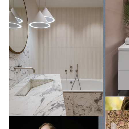
Французское настроение и мотивы
керамогр
шинуазри: семейная квартира
стенами, 
кабиной, 
Идея дизайна: главная, серо-белая ванная
столешниц
комната среднего размера с фасадами с
серым по
выступающей филенкой, бежевыми
дверями и
фасадами, полновстраиваемой ванной,
тренд
инсталляцией, бежевой плиткой,
керамической плиткой, розовыми стенами,
мраморным полом, врезной раковиной,
мраморной столешницей, серым полом,
бежевой столешницей, фартуком, тумбой
под одну раковину, подвесной тумбой и
панелями на стенах
Проект на
Проект на