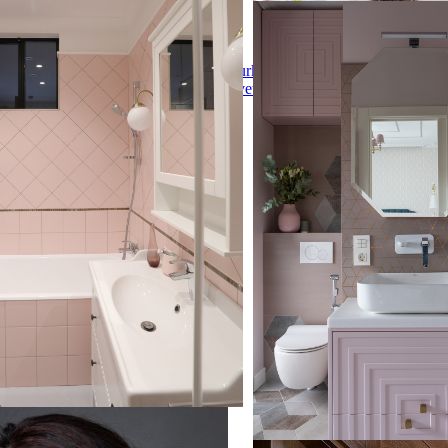
мната. Вид на ванну и окно,
ЖК Родной город, Октябр
е в кухню.
ЖК Родной город, Октябр
 вдохновения для домашнего
Yurkova
На фото: ванная комната 
вная ванная комната среднего
Svetlana
стиле с инсталляцией, ро
 плоскими фасадами, белыми
настольной раковиной с
 ванной в нише, угловым душем,
ией, розовой плиткой,
кой плиткой, розовыми стенами,
керамической плитки, накладной
, серым полом и душем с
ыми дверями