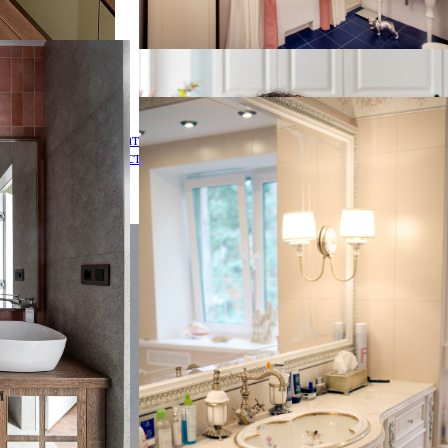
синим полом и консольной раковиной
омната среднего
Classical country house
е с стеклянными
Classical country house
Татьяна
вянными
Астафьева
 инсталляцией,
Стильный дизайн: главная ванная комната
еской плиткой,
среднего размера в классическом стиле с
из
фасадами с декоративным кантом,
 раковиной,
светлыми деревянными фасадами, ванной
 серым полом,
в нише, керамической плиткой, розовыми
ями, коричневой
стенами, полом из керамогранита,
подсветкой,
мраморной столешницей и бежевой
, напольной
плиткой - последний тренд
ке и панелями на