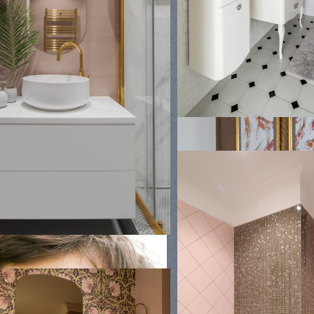
анитной плиткой, розовыми
полом из керамогранита, душевой
накладной раковиной,
ей из искусственного камня,
лом, душем с раздвижными
 белой столешницей - последний
Ванная комната.
Ванная комната.
На фото: главная ванная к
размера с плоскими фасад
фасадами, ванной в нише,
инсталляцией, розовой пл
керамической плиткой, ро
полом из керамической пл
раковиной, серым полом и
 пару лет
раздвижными дверями
 пару лет