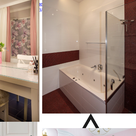
ика (современная
керамогранитной плиткой, розовыми
Елена
ами, ванной в
стенами, полом из керамогранита,
Алдошин
ом, белой
подвесной раковиной, душем над ванной,
 плиткой,
красным полом и душем с распашными
из керамической
дверями с
онсольной
Нежное шале