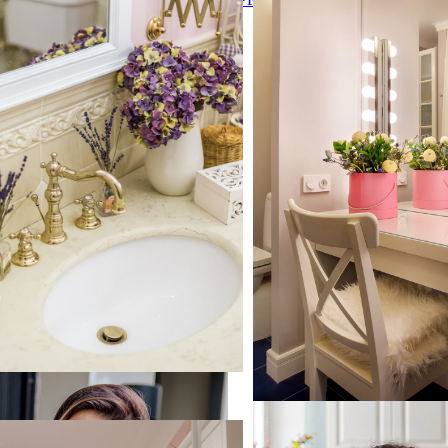
комната в стиле неокласс
 врезной раковиной
классика) с белыми фасад
нише, унитазом-моноблок
плиткой, керамогранитной
розовыми стенами, полом 
плитки, синим полом и к
раковиной
мната. Вид на ванну и окно, выходящее в кухню.