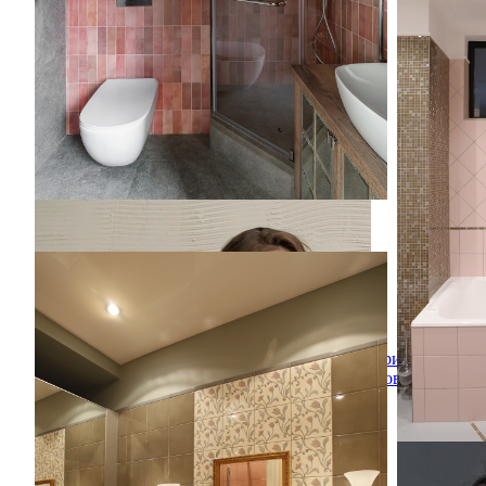
Ванная ко
выходяще
Источник
уюта: гла
размера с
фасадами,
инсталляц
керамичес
полом из 
раковиной
раздвижн
Квартира на Большом Козихинском переулке
Квартира на Большом Козихинском
переулке
Свежая идея для дизайна: ванная комната
Кристина
среднего размера в стиле кантри с
Новожилова
открытыми фасадами, угловым душем,
инсталляцией, разноцветной плиткой,
керамической плиткой, розовыми стенами,
полом из керамогранита, душевой
кабиной, консольной раковиной,
коричневым полом, шторкой для ванной и