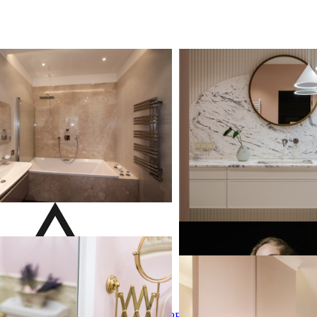
таунхауса
Французское настроение и
таунхауса
Французское настроение 
шинуазри: семейная кварт
 вдохновения для домашнего
вная ванная комната среднего
На фото: главная, серо-бе
 современном стиле с накладной
комната среднего размера 
озовой плиткой,
выступающей филенкой, 
анитной плиткой, розовыми
фасадами, полновстраива
полом из керамогранита,
инсталляцией, бежевой пл
й раковиной и розовым полом
керамической плиткой, ро
мраморным полом, врезно
мраморной столешницей, 
бежевой столешницей, фа
под одну раковину, подве
панелями на стенах
але
але
Квартира для Саши
Квартира для Саши
игинального дизайна: ванная
реднего размера в классическом
Идея дизайна: большая гл
ежевой плиткой, розовыми
PRYSM