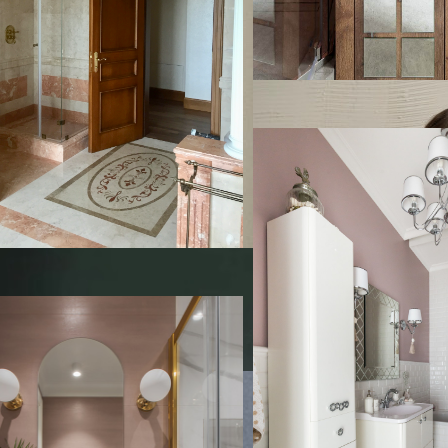
Двух комнатная квартира
Двух комнатная квартира
Филёвской
На фото: главная ванная к
классическом стиле с пло
белыми фасадами, ванной
над ванной, белой плитко
кабанчик, розовыми стена
раковиной и шторкой для
ой олимп
ой олимп
дизайн: ванная комната
размера в стиле неоклассика
ная классика) с плоскими
 белыми фасадами, угловым
сталляцией, розовой плиткой,
вартира