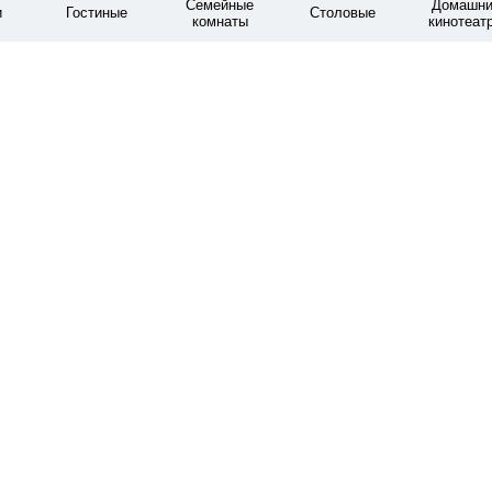
Семейные
Домашни
и
Гостиные
Столовые
комнаты
кинотеат