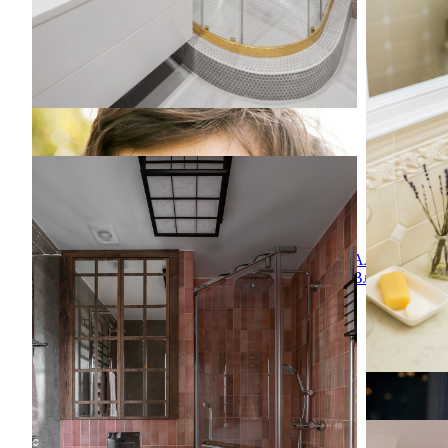
стенами и
ЖК "Театральный"
ЖК "Театральный"
На фото: главная ванная комната среднего
размера в восточном стиле с стеклянными
Алена
фасадами, темными деревянными
Власова
фасадами, угловым душем, инсталляцией,
розовой плиткой, керамической плиткой,
розовыми стенами, полом из
керамогранита, накладной раковиной,
столешницей из ламината, серым полом,
душем с распашными дверями, коричневой
столешницей, зеркалом с подсветкой,
тумбой под одну раковину, напольной
тумбой, балками на потолке и панелями на
Ванная ко
части стены с