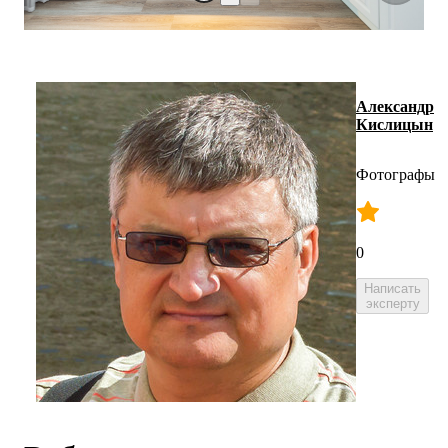
Александр
Кислицын
Фотографы
0
Написать
эксперту