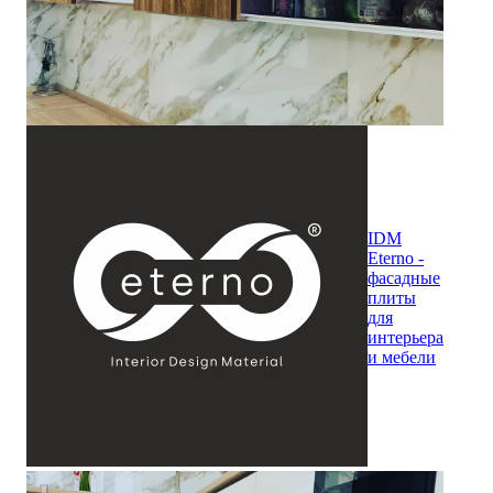
IDM
Eterno -
фасадные
плиты
для
интерьера
и мебели