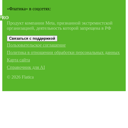
«Флатика»
в соцсетях:
PRO
Продукт компании Meta, признанной экстремистской
организацией, деятельность которой запрещена в РФ
Связаться с поддержкой
Пользовательское соглашение
Политика в отношении обработки персональных данных
Карта сайта
Справочник для AI
©
2026
Flatica