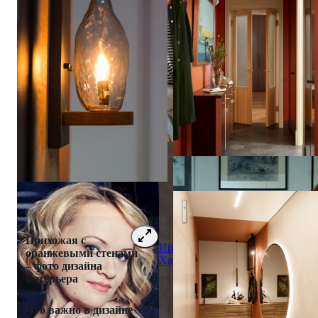
OM
DESIGN
Реализованный проект в ЖК
Прихожая с
Ирина
оранжевыми стенами
Хамитова
– фото дизайна
интерьера
Что важно в дизайне