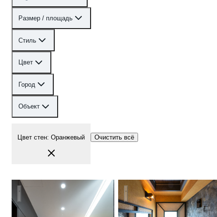
Размер / площадь
Стиль
Цвет
Город
Объект
Цвет стен
:
Оранжевый
Очистить всё
Хамовники 110
Лофт в городской квартире