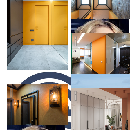
Квартира господина К
Лофт в городской квартире
Дизайн интерьера четырехк
Hatka
Build