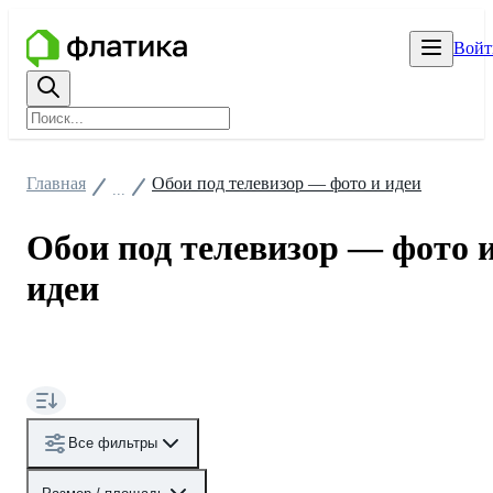
Войт
Главная
Обои под телевизор — фото и идеи
...
Обои под телевизор — фото 
идеи
Все фильтры