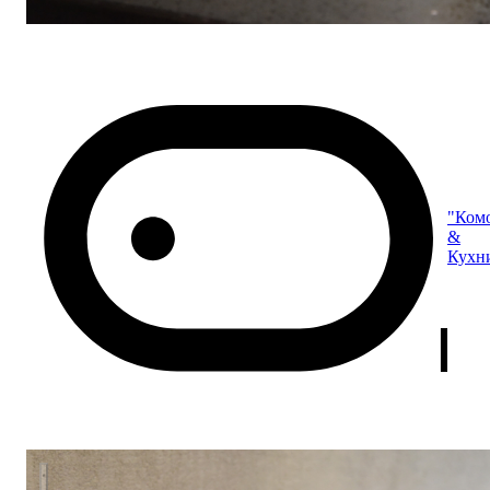
"Ком
&
Кухн
Кухня "MODERN" с островом.