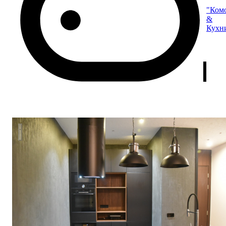
"Ком
&
Кухн
Кухня "MODERN" с островом.