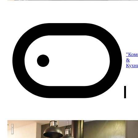
"Ком
&
Кухн
Кухня "MODERN" с островом.