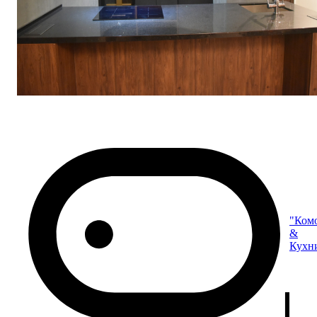
"Ком
&
Кухн