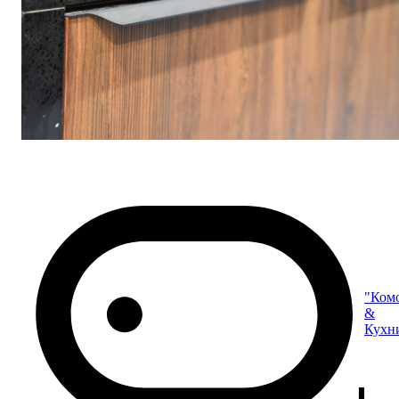
"Ком
&
Кухн