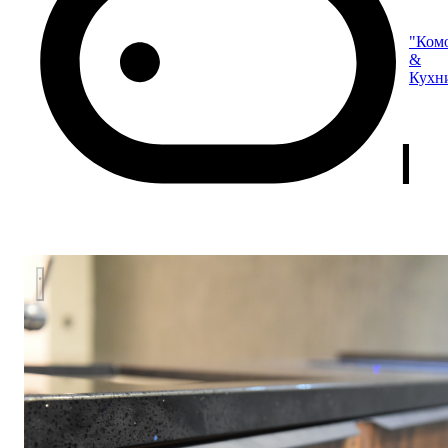
"Ком
&
Кухн
Кухня "MODERN" с островом.