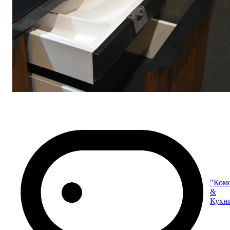
"Ком
&
Кухн