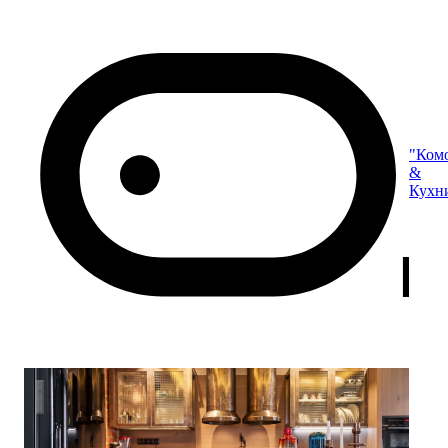
"Ком
&
Кухн
The Loft