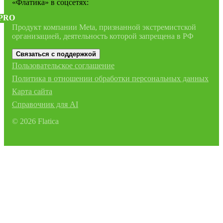
«Флатика»
в соцсетях:
PRO
Продукт компании Meta, признанной экстремистской
организацией, деятельность которой запрещена в РФ
Связаться с поддержкой
Пользовательское соглашение
Политика в отношении обработки персональных данных
Карта сайта
Справочник для AI
©
2026
Flatica