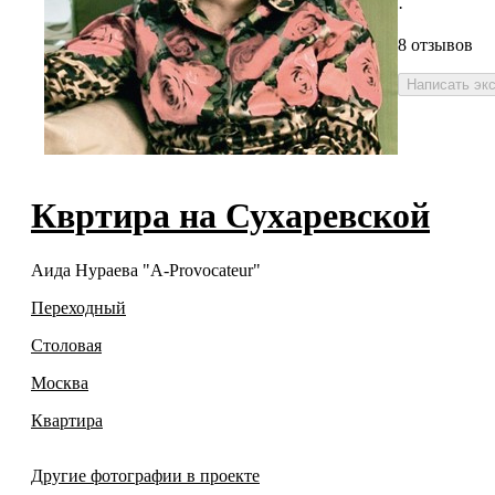
·
8 отзывов
Написать эк
Квртира на Сухаревской
Аида Нураева "A-Provocateur"
Переходный
Столовая
Москва
Квартира
Другие фотографии в проекте