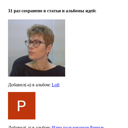
31 раз
сохранено в статьи и альбомы идей:
Добавил(-а)
в альбом
:
Loft
Добавил(-а)
в альбом
:
Идеи пользователя Рамиль