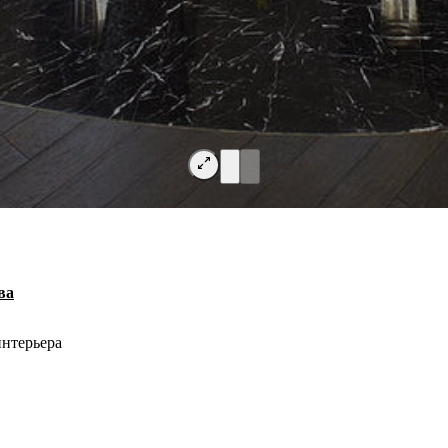
ва
нтерьера