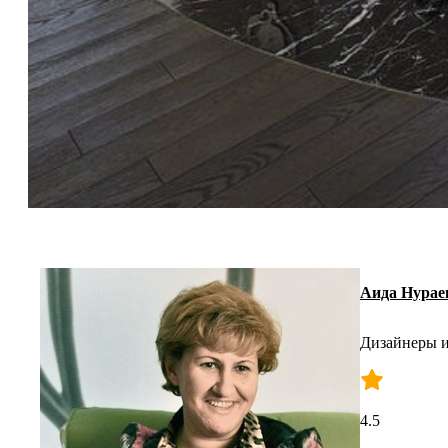
Аида Нурае
Дизайнеры и
4.5