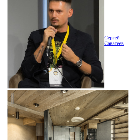
Сергей
Саватеев
NagatinSky