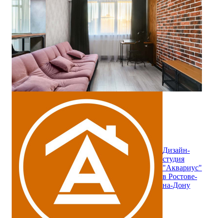
Дизайн-
студия
"Аквариус"
в Ростове-
на-Дону