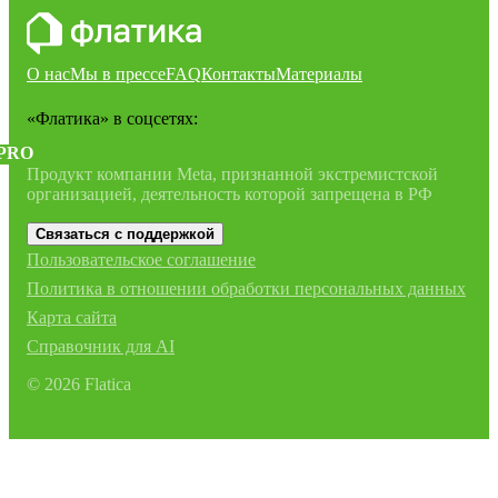
О нас
Мы в прессе
FAQ
Контакты
Материалы
«Флатика»
в соцсетях:
PRO
Продукт компании Meta, признанной экстремистской
организацией, деятельность которой запрещена в РФ
Связаться с поддержкой
Пользовательское соглашение
Политика в отношении обработки персональных данных
Карта сайта
Справочник для AI
©
2026
Flatica