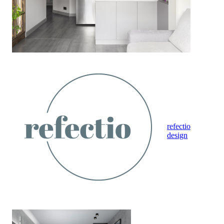
refectio
design
Темный монохром - жилые зоны