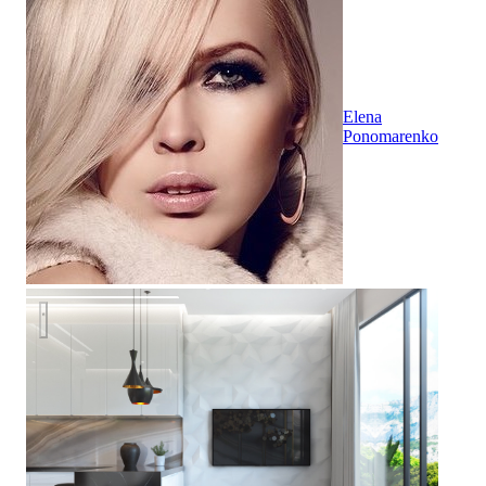
Elena
Ponomarenko
Студия в ЖК Аю-Даг