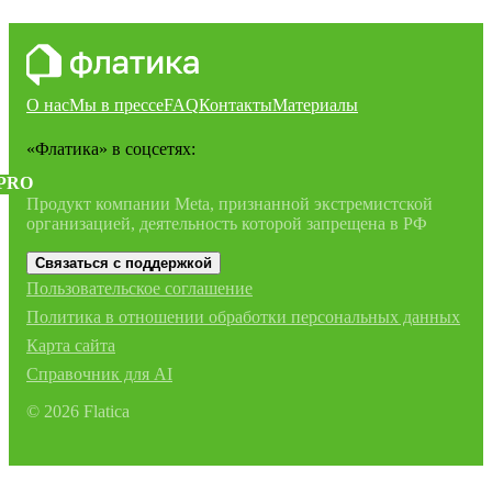
О нас
Мы в прессе
FAQ
Контакты
Материалы
«Флатика»
в соцсетях:
PRO
Продукт компании Meta, признанной экстремистской
организацией, деятельность которой запрещена в РФ
Связаться с поддержкой
Пользовательское соглашение
Политика в отношении обработки персональных данных
Карта сайта
Справочник для AI
©
2026
Flatica