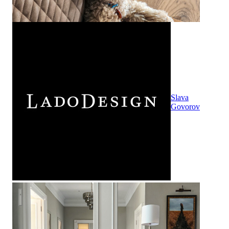
Slava
Govorov
Американская классика