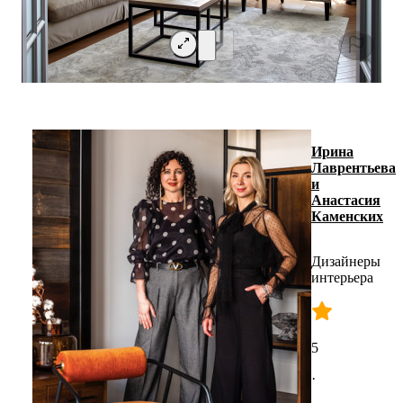
Ирина
Лаврентьева
и
Анастасия
Каменских
Дизайнеры
интерьера
5
·