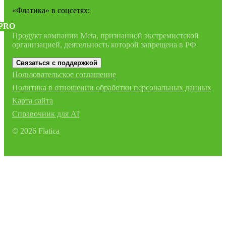
«Флатика»
в соцсетях:
PRO
Продукт компании Meta, признанной экстремистской
организацией, деятельность которой запрещена в РФ
Связаться с поддержкой
Пользовательское соглашение
Политика в отношении обработки персональных данных
Карта сайта
Справочник для AI
©
2026
Flatica