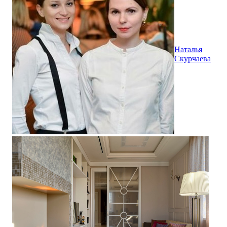
Наталья
Скурчаева
Ружейный