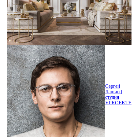
Сергей
Лашин |
студия
VPROEKTE