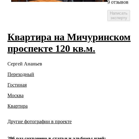
9 отзывов
Написать
эксперту
Квартира на Мичуринском
проспекте 120 кв.м.
Сергей Ананьев
Переходный
Гостиная
Москва
Квартира
Другие фотографии в проекте
Все
23
фото
296 раз
сохранено в статьи и альбомы идей: