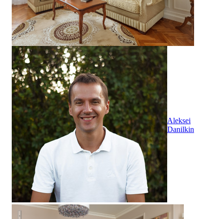
Aleksei
Danilkin
ЖК Grand DeLuxe на Плющихе 118 м2