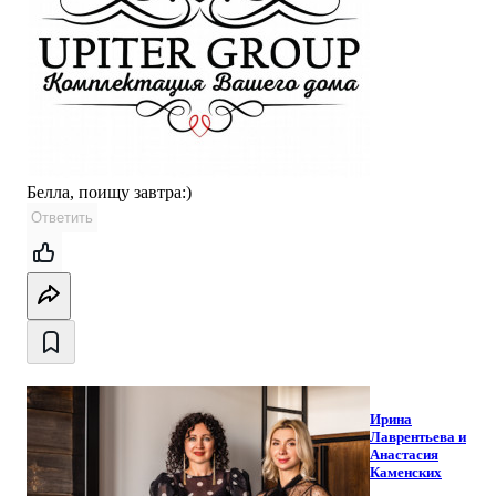
Белла, поищу завтра:)
Ответить
Ирина
Лаврентьева и
Анастасия
Каменских