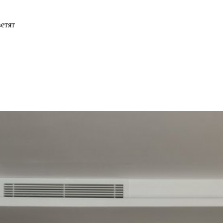
ветят
лон коллекционера из 20-х годов: наполнена произведениями ис
йтральным фоном для живописи и антиквариата.