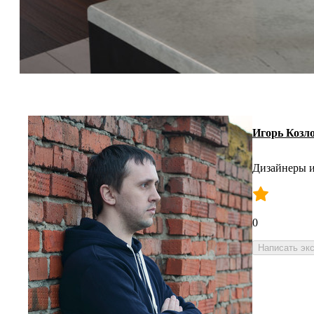
Игорь Козл
Дизайнеры и
0
Написать эк