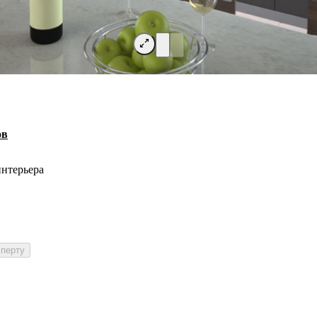
ов
нтерьера
сперту