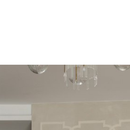
кусств и роскошью ушедших эпох. Залитое светом помещение, с 