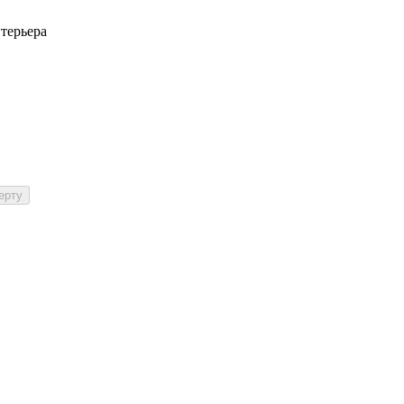
терьера
ерту