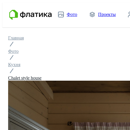
Фото
Проекты
Главная
Фото
Кухня
Chalet style house