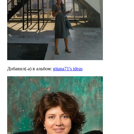
Добавил(-а)
в альбом
:
gitana71's ideas