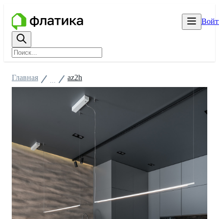
Войт
Главная
az2h
...