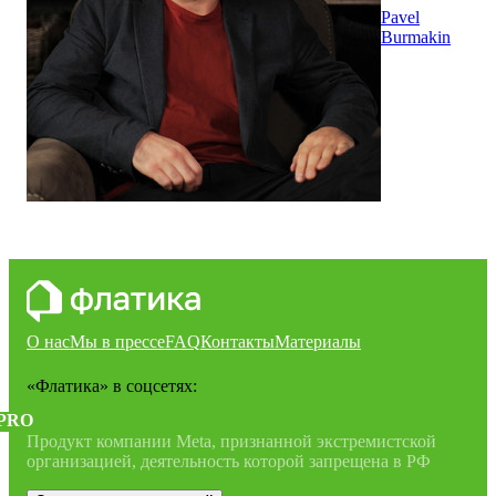
Pavel
Burmakin
О нас
Мы в прессе
FAQ
Контакты
Материалы
«Флатика»
в соцсетях:
PRO
Продукт компании Meta, признанной экстремистской
организацией, деятельность которой запрещена в РФ