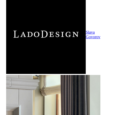
Slava
Govorov
Американская классика