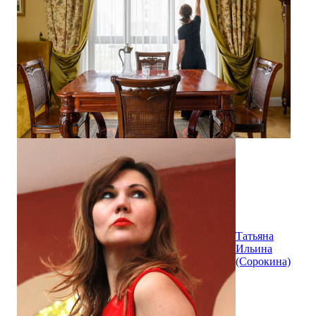
Татьяна
Ильина
(Сорокина)