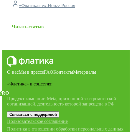
«Флатика» ex-Houzz Россия
Читать статью
О нас
Мы в прессе
FAQ
Контакты
Материалы
«Флатика»
в соцсетях:
PRO
Продукт компании Meta, признанной экстремистской
организацией, деятельность которой запрещена в РФ
Связаться с поддержкой
Пользовательское соглашение
Политика в отношении обработки персональных данных