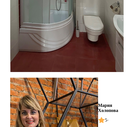
Мария
Холопова
5
·