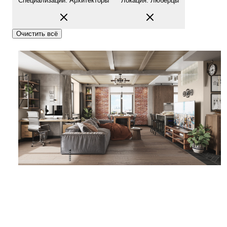
Специализации
:
Архитекторы
Локация
:
Люберцы
Очистить всё