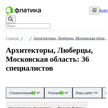
Войт
Главная
Архитекторы, Люберцы, Московская область: 
...
Архитекторы, Люберцы,
Московская область: 36
специалистов
Специализации
1
Локация
1
Виды работ
Р